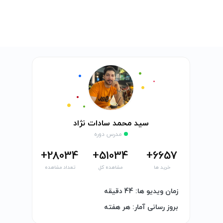
سید محمد سادات نژاد
مدرس دوره
28034+
51034+
6657+
خرید ها
مشاهده کل
تعداد مشاهده
زمان ویدیو ها: 44 دقیقه
بروز رسانی آمار: هر هفته