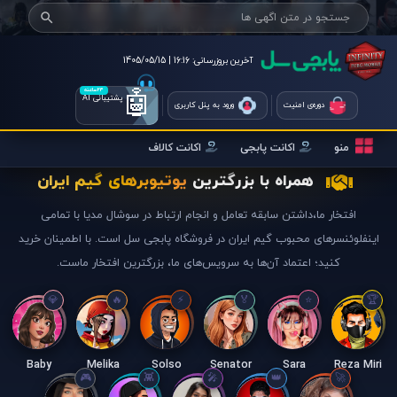
آخرین بروزرسانی:
16:16 | 1405/05/15
🤖
۲۴ساعته
پشتیبانی AI
دوره‌ی امنیت
ورود به پنل کاربری
منو
اکانت پابجی
اکانت کالاف
همراه با بزرگترین
یوتیوبرهای گیم ایران
افتخار ما،داشتن سابقه تعامل و انجام ارتباط در سوشال مدیا با تمامی
اینفلوئنسرهای محبوب گیم ایران در فروشگاه پابجی سل است. با اطمینان خرید
کنید؛ اعتماد آن‌ها به سرویس‌های ما، بزرگترین افتخار ماست.
Baby
Melika
Solso
Senator
Sara
Reza Miri