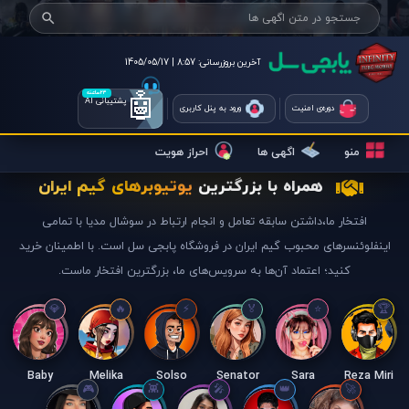
آخرین بروزرسانی:
8:57 | 1405/05/17
🤖
۲۴ساعته
پشتیبانی AI
دوره‌ی امنیت
ورود به پنل کاربری
منو
اگهی ها
احراز هویت
همراه با بزرگترین
یوتیوبرهای گیم ایران
افتخار ما،داشتن سابقه تعامل و انجام ارتباط در سوشال مدیا با تمامی
اینفلوئنسرهای محبوب گیم ایران در فروشگاه پابجی سل است. با اطمینان خرید
کنید؛ اعتماد آن‌ها به سرویس‌های ما، بزرگترین افتخار ماست.
Baby
Melika
Solso
Senator
Sara
Reza Miri