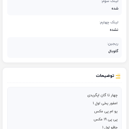
لینک سوم:
شده
لینک چهارم:
نشده
ریجین:
گلوبال
توضیحات