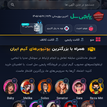
آخرین بروزرسانی:
19:46 | 1405/05/19
🤖
۲۴ساعته
پشتیبانی AI
دوره‌ی امنیت
ورود به پنل کاربری
منو
اکانت پابجی
اکانت کالاف
همراه با بزرگترین
یوتیوبرهای گیم ایران
افتخار ما،داشتن سابقه تعامل و انجام ارتباط در سوشال مدیا با تمامی
اینفلوئنسرهای محبوب گیم ایران در فروشگاه پابجی سل است. با اطمینان خرید
کنید؛ اعتماد آن‌ها به سرویس‌های ما، بزرگترین افتخار ماست.
Baby
Melika
Solso
Senator
Sara
Reza Miri