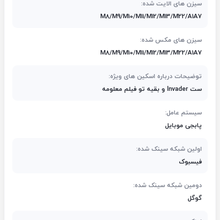
سیزن های الایت شده:
M8/M9/M10/M11/M12/M13/M22/A1A7
سیزن های مکس شده:
M8/M9/M10/M11/M12/M13/M22/A1A7
توضیحات درباره اسکین های ویژه:
ست lnvader و بقیه تو فیلم معلومه
سیستم عامل:
پابجی موبایل
اولین شبکه سینک شده:
فیسبوک
دومین شبکه سینک شده:
گوگل