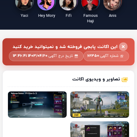
Yaci
Hey Mory
Fifi
Famous
Anis
Haji
این اکانت پابجی فروخته شد و نمیتوانید خرید کنید
شماره آگهی:
62350
تاریخ درج آگهی:
1403/04/20 13:46:41
تصاویر و ویدیوی اکانت