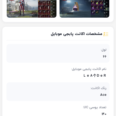
مشخصات اکانت پابجی موبایل
لول:
66
نام اکانت پابجی موبایل:
ＬｅＡ个ＤｅＲ
رنک اکانت:
Ace
تعداد یوسی UC:
140