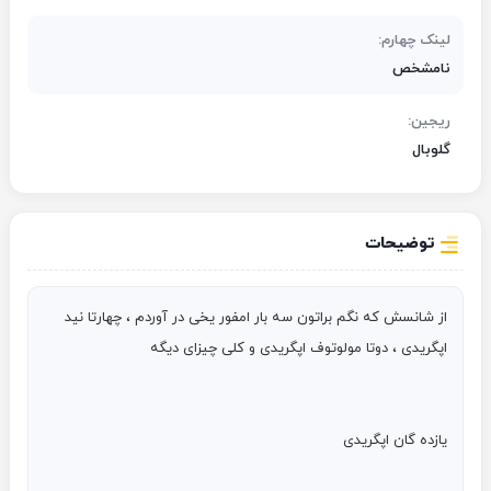
لینک چهارم:
نامشخص
ریجین:
گلوبال
توضیحات
از شانسش که نگم براتون سه بار امفور یخی در آوردم ، چهارتا نید 