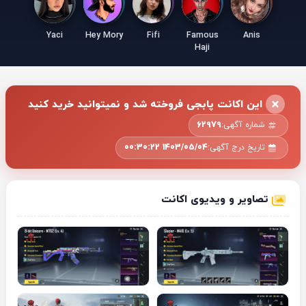
Yaci
Hey Mory
Fifi
Famous
Anis
Haji
این اکانت پابجی فروخته شد و نمیتوانید خرید کنید
شماره آگهی:
62979
تاریخ درج آگهی:
1403/05/04 00:30:22
تصاویر و ویدیوی اکانت