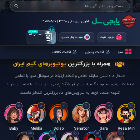
آخرین بروزرسانی:
23:28 | 1405/05/16
🤖
۲۴ساعته
پشتیبانی AI
دوره‌ی امنیت
ورود به پنل کاربری
منو
اکانت پابجی
اکانت کالاف
همراه با بزرگترین
یوتیوبرهای گیم ایران
افتخار ما،داشتن سابقه تعامل و انجام ارتباط در سوشال مدیا با تمامی
اینفلوئنسرهای محبوب گیم ایران در فروشگاه پابجی سل است. با اطمینان خرید
کنید؛ اعتماد آن‌ها به سرویس‌های ما، بزرگترین افتخار ماست.
Baby
Melika
Solso
Senator
Sara
Reza Miri