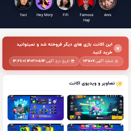
Yaci
Hey Mory
Fifi
Famous
Anis
Haji
این اکانت بازی های دیگر فروخته شد و نمیتوانید
خرید کنید
شماره آگهی:
63507
تاریخ درج آگهی:
1403/05/14 13:29:01
تصاویر و ویدیوی اکانت