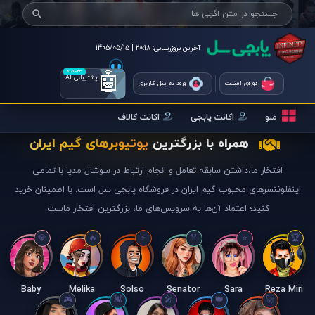
آخرین بروزرسانی:
20:18 | 1405/05/15
🤖
۲۴ساعته
پشتیبانی AI
دوره‌ی امنیت
ورود به پنل کاربری
منو
اکانت پابجی
اکانت کالاف
همراه با بزرگترین
یوتیوبرهای گیم ایران
افتخار ما،داشتن سابقه تعامل و انجام ارتباط در سوشال مدیا با تمامی
اینفلوئنسرهای محبوب گیم ایران در فروشگاه پابجی سل است. با اطمینان خرید
کنید؛ اعتماد آن‌ها به سرویس‌های ما، بزرگترین افتخار ماست.
Baby
Melika
Solso
Senator
Sara
Reza Miri