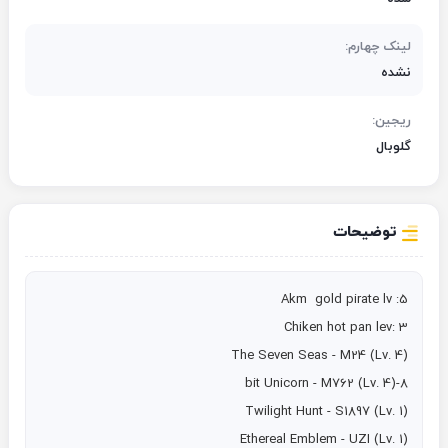
لینک چهارم:
نشده
ریجین:
گلوبال
توضیحات