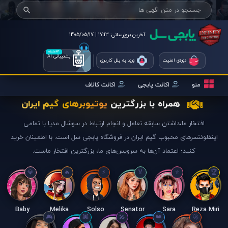
آخرین بروزرسانی:
17:13 | 1405/05/17
🤖
۲۴ساعته
پشتیبانی AI
دوره‌ی امنیت
ورود به پنل کاربری
منو
اکانت پابجی
اکانت کالاف
همراه با بزرگترین
یوتیوبرهای گیم ایران
افتخار ما،داشتن سابقه تعامل و انجام ارتباط در سوشال مدیا با تمامی
اینفلوئنسرهای محبوب گیم ایران در فروشگاه پابجی سل است. با اطمینان خرید
کنید؛ اعتماد آن‌ها به سرویس‌های ما، بزرگترین افتخار ماست.
Baby
Melika
Solso
Senator
Sara
Reza Miri