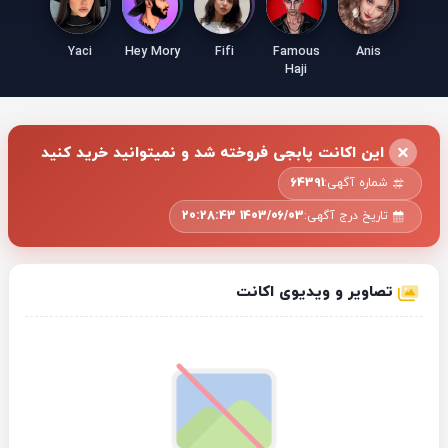
Yaci
Hey Mory
Fifi
Famous
Anis
Haji
این اکانت پابجی فروخته شد و نمیتوانید خرید کنید
شماره آگهی:
64391
تاریخ درج آگهی:
1403/06/03 20:28:43
تصاویر و ویدیوی اکانت