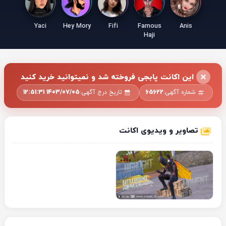
Yaci
Hey Mory
Fifi
Famous
Anis
Haji
این اکانت پابجی فروخته شد و نمیتوانید خرید کنید
شماره آگهی:
65622
تاریخ درج آگهی:
1403/07/05 12:51:31
تصاویر و ویدیوی اکانت