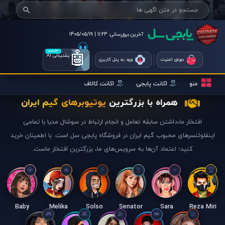
آخرین بروزرسانی:
11:23 | 1405/05/19
🤖
۲۴ساعته
پشتیبانی AI
دوره‌ی امنیت
ورود به پنل کاربری
منو
اکانت پابجی
اکانت کالاف
همراه با بزرگترین
یوتیوبرهای گیم ایران
افتخار ما،داشتن سابقه تعامل و انجام ارتباط در سوشال مدیا با تمامی
اینفلوئنسرهای محبوب گیم ایران در فروشگاه پابجی سل است. با اطمینان خرید
کنید؛ اعتماد آن‌ها به سرویس‌های ما، بزرگترین افتخار ماست.
Baby
Melika
Solso
Senator
Sara
Reza Miri