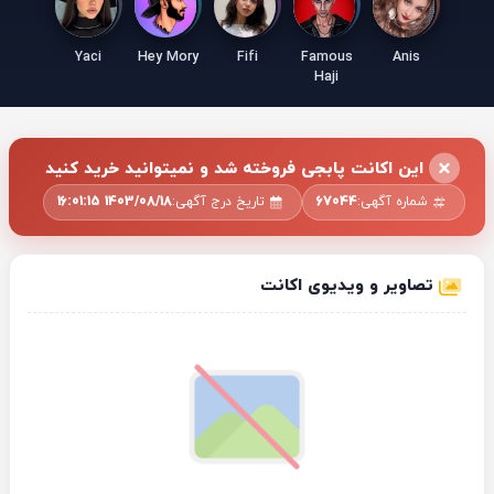
Yaci
Hey Mory
Fifi
Famous
Anis
Haji
این اکانت پابجی فروخته شد و نمیتوانید خرید کنید
شماره آگهی:
67044
تاریخ درج آگهی:
1403/08/18 16:01:15
تصاویر و ویدیوی اکانت