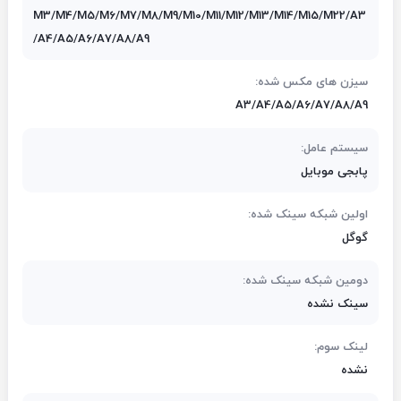
M3/M4/M5/M6/M7/M8/M9/M10/M11/M12/M13/M14/M15/M22/A3
/A4/A5/A6/A7/A8/A9
سیزن های مکس شده:
A3/A4/A5/A6/A7/A8/A9
سیستم عامل:
پابجی موبایل
اولین شبکه سینک شده:
گوگل
دومین شبکه سینک شده:
سینک نشده
لینک سوم:
نشده