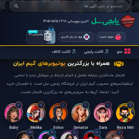
آخرین بروزرسانی:
3:18 | 1405/05/15
🤖
۲۴ساعته
پشتیبانی AI
دوره‌ی امنیت
ورود به پنل کاربری
منو
اکانت پابجی
اکانت کالاف
همراه با بزرگترین
یوتیوبرهای گیم ایران
افتخار ما،داشتن سابقه تعامل و انجام ارتباط در سوشال مدیا با تمامی
اینفلوئنسرهای محبوب گیم ایران در فروشگاه پابجی سل است. با اطمینان خرید
کنید؛ اعتماد آن‌ها به سرویس‌های ما، بزرگترین افتخار ماست.
Baby
Melika
Solso
Senator
Sara
Reza Miri