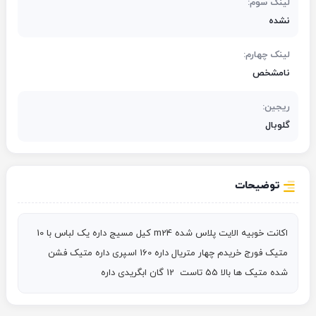
لینک سوم:
نشده
لینک چهارم:
نامشخص
ریجین:
گلوبال
توضیحات
اکانت خوبیه الایت پلاس شده m24 کیل مسیج داره یک لباس با 10 
متیک فورج خریدم چهار متریال داره 160 اسپری داره متیک فشن 
شده متیک ها بالا 55 تاست  12 گان ابگریدی داره