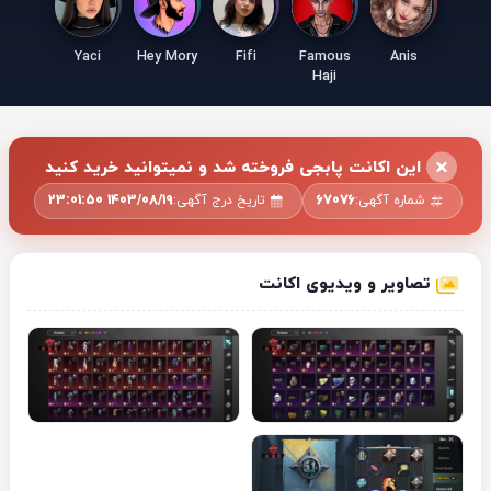
Yaci
Hey Mory
Fifi
Famous
Anis
Haji
این اکانت پابجی فروخته شد و نمیتوانید خرید کنید
شماره آگهی:
67076
تاریخ درج آگهی:
1403/08/19 23:01:50
تصاویر و ویدیوی اکانت