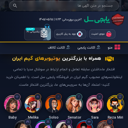
آخرین بروزرسانی:
11:23 | 1405/05/15
🤖
۲۴ساعته
پشتیبانی AI
دوره‌ی امنیت
ورود به پنل کاربری
منو
اکانت پابجی
اکانت کالاف
همراه با بزرگترین
یوتیوبرهای گیم ایران
افتخار ما،داشتن سابقه تعامل و انجام ارتباط در سوشال مدیا با تمامی
اینفلوئنسرهای محبوب گیم ایران در فروشگاه پابجی سل است. با اطمینان خرید
کنید؛ اعتماد آن‌ها به سرویس‌های ما، بزرگترین افتخار ماست.
Baby
Melika
Solso
Senator
Sara
Reza Miri