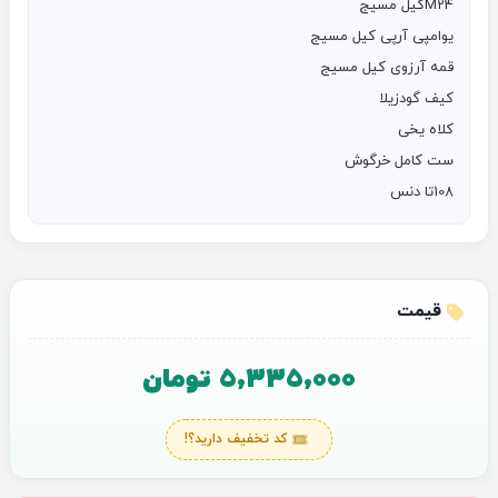
108تا دنس
قیمت
5,335,000 تومان
کد تخفیف دارید؟!