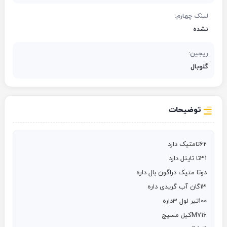
لینک چهارم:
نشده
ریجین:
گلوبال
توضیحات