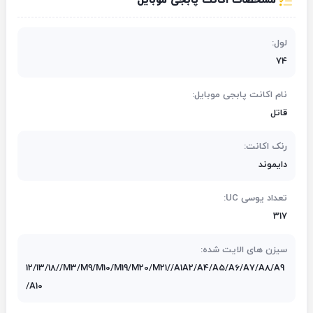
مشخصات اکانت پابجی موبایل
لول:
74
نام اکانت پابجی موبایل:
قاتل
رنک اکانت:
دایموند
تعداد یوسی UC:
317
سیزن های الایت شده:
12/13/18//M3/M9/M10/M19/M20/M21//A1A2/A4/A5/A6/A7/A8/A9
/A10