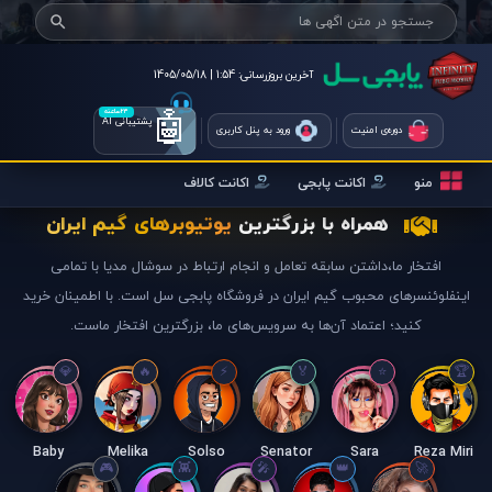
آخرین بروزرسانی:
1:54 | 1405/05/18
🤖
۲۴ساعته
پشتیبانی AI
دوره‌ی امنیت
ورود به پنل کاربری
منو
اکانت پابجی
اکانت کالاف
همراه با بزرگترین
یوتیوبرهای گیم ایران
افتخار ما،داشتن سابقه تعامل و انجام ارتباط در سوشال مدیا با تمامی
اینفلوئنسرهای محبوب گیم ایران در فروشگاه پابجی سل است. با اطمینان خرید
کنید؛ اعتماد آن‌ها به سرویس‌های ما، بزرگترین افتخار ماست.
Baby
Melika
Solso
Senator
Sara
Reza Miri