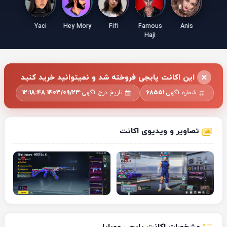
Yaci
Hey Mory
Fifi
Famous
Anis
Haji
این اکانت پابجی فروخته شد و نمیتوانید خرید کنید
شماره آگهی:
68551
تاریخ درج آگهی:
1403/09/23 12:18:48
تصاویر و ویدیوی اکانت