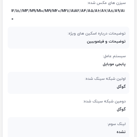
سیزن های مکس شده:
12/18//M3/M9/M10/M19/M20/M21//A1A2/A4/A5/A6/A7/A8/A9/A1
0
توضیحات درباره اسکین های ویژه:
توضیحات و فیلموببین
سیستم عامل:
پابجی موبایل
اولین شبکه سینک شده:
گوگل
دومین شبکه سینک شده:
گوگل
لینک سوم:
نشده