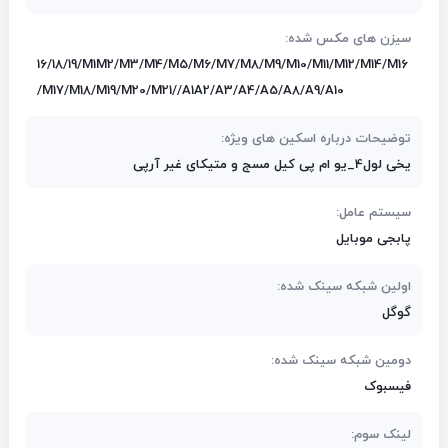
سیزن های مکس شده:
16/18/19/M1M2/M3/M4/M5/M6/M7/M8/M9/M10/M11/M12/M14/M16
/M17/M18/M19/M20/M21//A1A2/A3/A4/A5/A8/A9/A10
توضیحات درباره اسکین های ویژه:
یخی لول4_یو ام پی کیل مسج و متیکای غیر آرپی
سیستم عامل:
پابجی موبایل
اولین شبکه سینک شده:
گوگل
دومین شبکه سینک شده:
فیسبوک
لینک سوم: