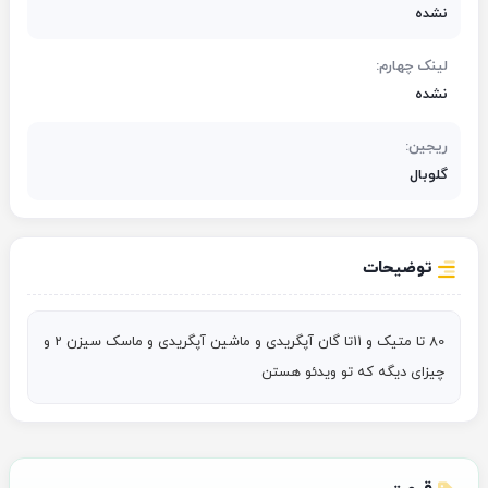
نشده
لینک چهارم:
نشده
ریجین:
گلوبال
توضیحات
80 تا متیک و 11تا گان آپگریدی و ماشین آپگریدی و ماسک سیزن 2 و 
چیزای دیگه که تو ویدئو هستن