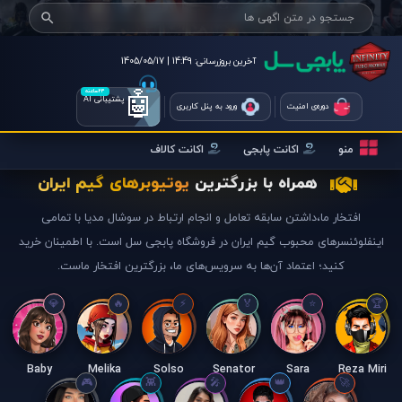
آخرین بروزرسانی:
14:49 | 1405/05/17
🤖
۲۴ساعته
پشتیبانی AI
دوره‌ی امنیت
ورود به پنل کاربری
منو
اکانت پابجی
اکانت کالاف
همراه با بزرگترین
یوتیوبرهای گیم ایران
افتخار ما،داشتن سابقه تعامل و انجام ارتباط در سوشال مدیا با تمامی
اینفلوئنسرهای محبوب گیم ایران در فروشگاه پابجی سل است. با اطمینان خرید
کنید؛ اعتماد آن‌ها به سرویس‌های ما، بزرگترین افتخار ماست.
Baby
Melika
Solso
Senator
Sara
Reza Miri