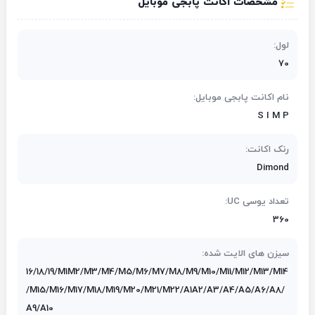
مشخصات اکانت پابجی موبایل
لول:
70
نام اکانت پابجی موبایل:
S I M P
رنک اکانت:
Dimond
تعداد یوسی UC:
360
سیزن های الایت شده:
16/18/19/M1M2/M3/M4/M5/M6/M7/M8/M9/M10/M11/M12/M13/M14
/M15/M16/M17/M18/M19/M20/M21/M22/A1A2/A3/A4/A5/A6/A8/
A9/A10