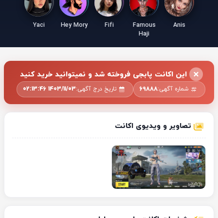
Yaci
Hey Mory
Fifi
Famous
Anis
Haji
این اکانت پابجی فروخته شد و نمیتوانید خرید کنید
شماره آگهی:
69888
تاریخ درج آگهی:
1403/11/03 02:13:46
تصاویر و ویدیوی اکانت