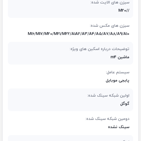
سیزن های الایت شده:
M20//
سیزن های مکس شده:
M16/M17/M20/M21/M22/A1A2/A3/A4/A5/A7/A8/A9/A10
توضیحات درباره اسکین های ویژه:
ماشین m4
سیستم عامل:
پابجی موبایل
اولین شبکه سینک شده:
گوگل
دومین شبکه سینک شده:
سینک نشده