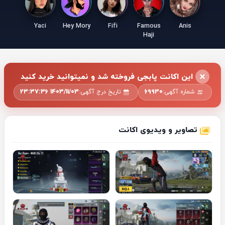
Yaci
Hey Mory
Fifi
Famous
Anis
Haji
این اکانت پابجی فروخته شد و نمیتوانید خرید کنید
شماره آگهی:
69930
تاریخ درج آگهی:
1403/11/03 23:37:36
تصاویر و ویدیوی اکانت