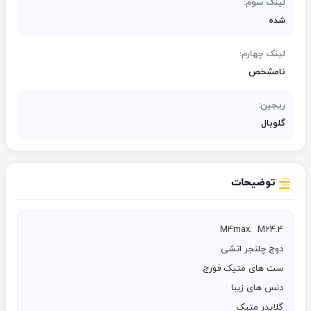
لینک سوم:
شده
لینک چهارم:
نامشخص
ریجین:
گلوبال
توضیحات
گلایدر متیک