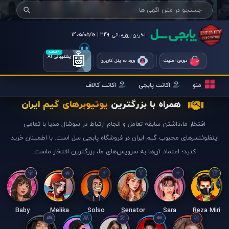
آخرین بروزرسانی:
2:49 | 1405/05/16
🤖
۲۴ساعته
پشتیبانی AI
دوره‌ی امنیت
ورود به پنل کاربری
منو
اکانت پابجی
اکانت کالاف
همراه با بزرگترین
یوتیوبرهای گیم ایران
افتخار ما،داشتن سابقه تعامل و انجام ارتباط در سوشال مدیا با تمامی
اینفلوئنسرهای محبوب گیم ایران در فروشگاه پابجی سل است. با اطمینان خرید
کنید؛ اعتماد آن‌ها به سرویس‌های ما، بزرگترین افتخار ماست.
Baby
Melika
Solso
Senator
Sara
Reza Miri