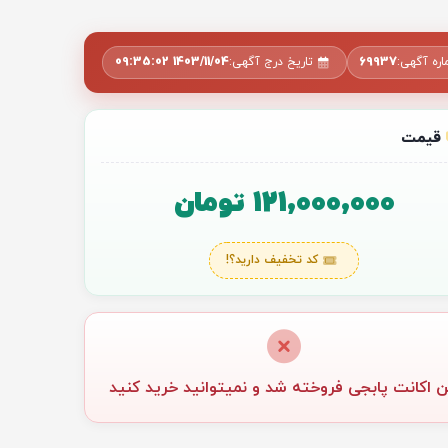
ره آگهی:
69937
تاریخ درج آگهی:
1403/11/04 09:35:02
قیمت
121,000,000 تومان
کد تخفیف دارید؟!
ن اکانت پابجی فروخته شد و نمیتوانید خرید کنید