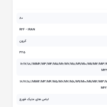
80
R2F・IRAN
کرون
325
16/17/18//M1M2/M3/M4/M5/M6/M7/M8/M9/M10/M11/M12/M13/M
M22
16/17/18//M1M2/M3/M4/M5/M6/M7/M8/M9/M10/M11/M12/M13/M
M22
لباس های متیک فورج