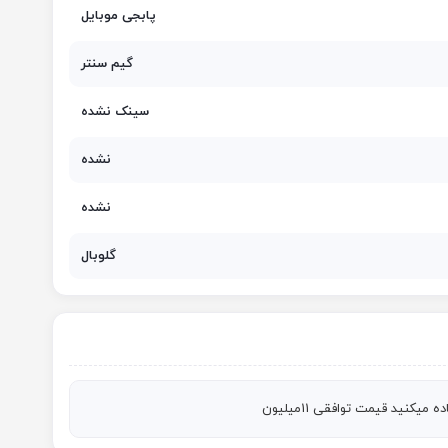
پابجی موبایل
گیم سنتر
سینک نشده
نشده
نشده
گلوبال
کنید قیمت توافقی 11میلیون