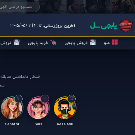
آخرین بروزرسانی:
21:16 | 1405/05/16
منو
فروش پابجی
خرید پابجی
فروش ک
افتخار ما،داشتن سابقه 
است
Senator
Sara
Reza Miri