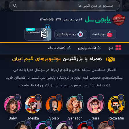
آخرین بروزرسانی:
17:19 | 1405/05/16
🤖
۲۴ساعته
پشتیبانی AI
دوره‌ی امنیت
ورود به پنل کاربری
منو
اکانت پابجی
اکانت کالاف
همراه با بزرگترین
یوتیوبرهای گیم ایران
افتخار ما،داشتن سابقه تعامل و انجام ارتباط در سوشال مدیا با تمامی
اینفلوئنسرهای محبوب گیم ایران در فروشگاه پابجی سل است. با اطمینان خرید
کنید؛ اعتماد آن‌ها به سرویس‌های ما، بزرگترین افتخار ماست.
Baby
Melika
Solso
Senator
Sara
Reza Miri