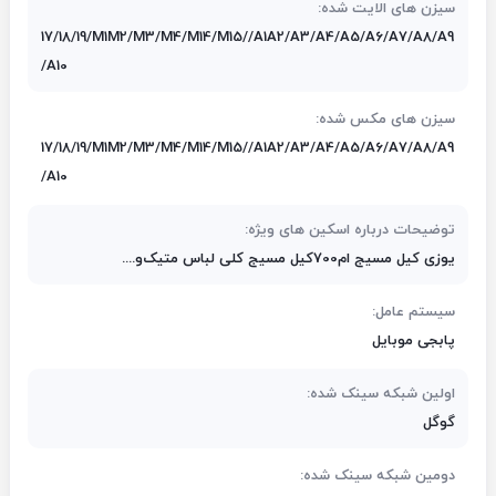
سیزن های الایت شده:
17/18/19/M1M2/M3/M4/M14/M15//A1A2/A3/A4/A5/A6/A7/A8/A9
/A10
سیزن های مکس شده:
17/18/19/M1M2/M3/M4/M14/M15//A1A2/A3/A4/A5/A6/A7/A8/A9
/A10
توضیحات درباره اسکین های ویژه:
یوزی کیل مسیج ام700کیل مسیج کلی لباس متیک‌و....
سیستم عامل:
پابجی موبایل
اولین شبکه سینک شده:
گوگل
دومین شبکه سینک شده: