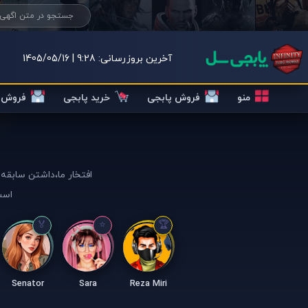
آخرین بروزرسانی:
9:28 | 1405/05/16
منو
فروش پابجی
خرید پابجی
فروش ک
افتخار ما،داشتن سابقه 
است
Senator
Sara
Reza Miri