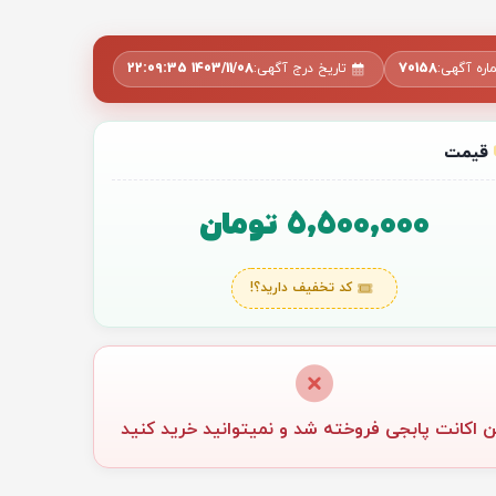
اره آگهی:
70158
تاریخ درج آگهی:
1403/11/08 22:09:35
قیمت
5,500,000 تومان
کد تخفیف دارید؟!
ن اکانت پابجی فروخته شد و نمیتوانید خرید کنید