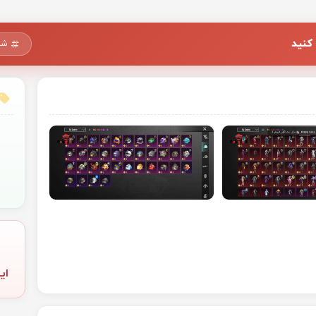
کنید
شم
ای