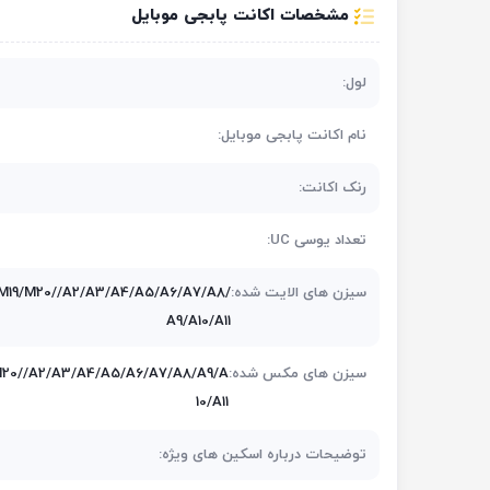
مشخصات اکانت پابجی موبایل
لول:
نام اکانت پابجی موبایل:
رنک اکانت:
تعداد یوسی UC:
سیزن های الایت شده:
M19/M20//A2/A3/A4/A5/A6/A7/A8/
A9/A10/A11
سیزن های مکس شده:
M20//A2/A3/A4/A5/A6/A7/A8/A9/A
10/A11
توضیحات درباره اسکین های ویژه: