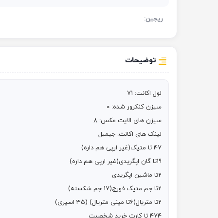
ریجین:
توضیحات