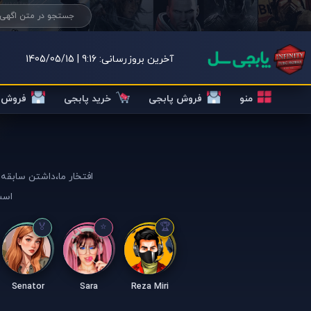
آخرین بروزرسانی:
9:16 | 1405/05/15
منو
فروش پابجی
خرید پابجی
فروش ک
افتخار ما،داشتن سابقه 
است
Senator
Sara
Reza Miri