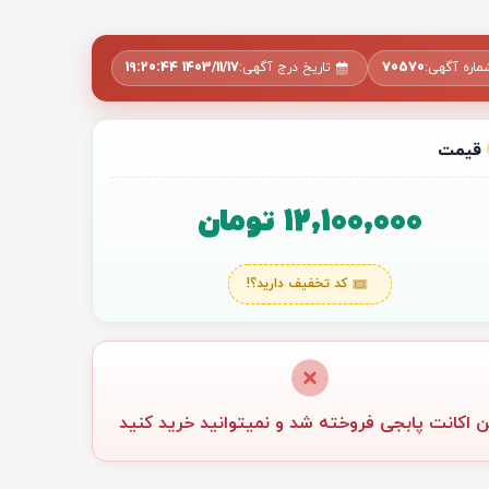
ماره آگهی:
70570
تاریخ درج آگهی:
1403/11/17 19:20:44
قیمت
12,100,000 تومان
کد تخفیف دارید؟!
ن اکانت پابجی فروخته شد و نمیتوانید خرید کنید