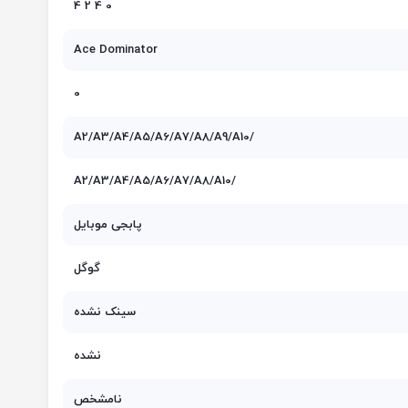
0 4 2 4
Ace Dominator
0
A2/A3/A4/A5/A6/A7/A8/A9/A10/
A2/A3/A4/A5/A6/A7/A8/A10/
پابجی موبایل
گوگل
سینک نشده
نشده
نامشخص