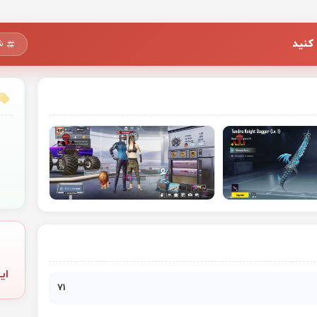
کنید
ش
ای
71