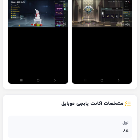
مشخصات اکانت پابجی موبایل
لول:
85