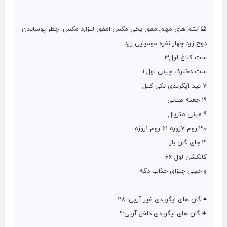
🔮آیتم های مهم:امفور یخی مکس امفور لیزارد مکس  چطر پوسایدن 