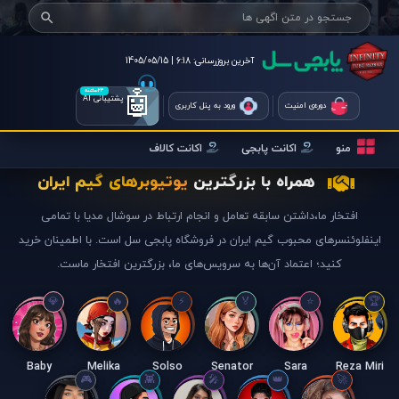
آخرین بروزرسانی:
6:18 | 1405/05/15
🤖
۲۴ساعته
پشتیبانی AI
دوره‌ی امنیت
ورود به پنل کاربری
منو
اکانت پابجی
اکانت کالاف
همراه با بزرگترین
یوتیوبرهای گیم ایران
افتخار ما،داشتن سابقه تعامل و انجام ارتباط در سوشال مدیا با تمامی
اینفلوئنسرهای محبوب گیم ایران در فروشگاه پابجی سل است. با اطمینان خرید
کنید؛ اعتماد آن‌ها به سرویس‌های ما، بزرگترین افتخار ماست.
Baby
Melika
Solso
Senator
Sara
Reza Miri