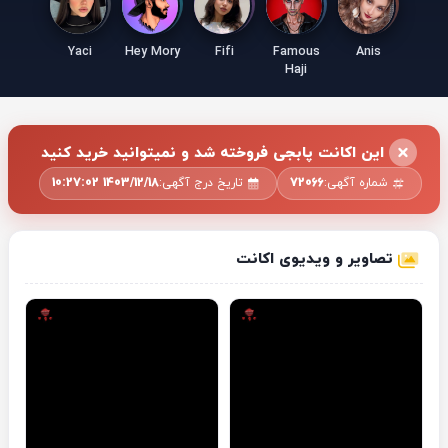
Yaci
Hey Mory
Fifi
Famous
Anis
Haji
این اکانت پابجی فروخته شد و نمیتوانید خرید کنید
شماره آگهی:
72066
تاریخ درج آگهی:
1403/12/18 10:27:02
تصاویر و ویدیوی اکانت