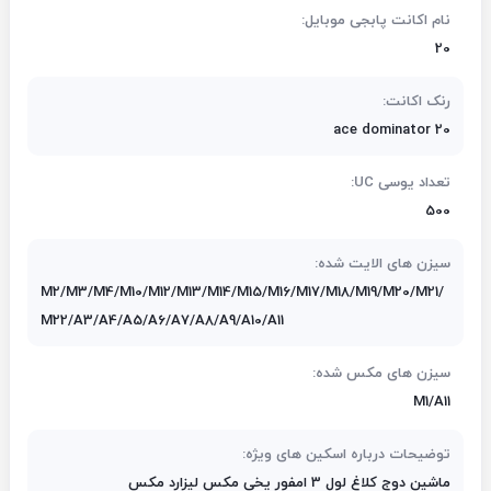
نام اکانت پابجی موبایل:
20
رنک اکانت:
ace dominator 20
تعداد یوسی UC:
500
سیزن های الایت شده:
M2/M3/M4/M10/M12/M13/M14/M15/M16/M17/M18/M19/M20/M21/
M22/A3/A4/A5/A6/A7/A8/A9/A10/A11
سیزن های مکس شده:
M1/A11
توضیحات درباره اسکین های ویژه:
ماشین دوج کلاغ لول 3 امفور یخی مکس لیزارد مکس