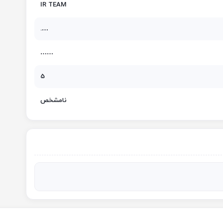
IR TEAM
….
……
5
نامشخص