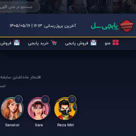
آخرین بروزرسانی:
16:13 | 1405/05/16
منو
فروش پابجی
خرید پابجی
فروش ک
افتخار ما،داشتن سابقه 
است
Senator
Sara
Reza Miri