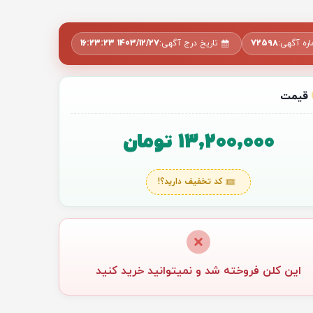
ره آگهی:
72598
تاریخ درج آگهی:
1403/12/27 16:23:23
قیمت
13,200,000 تومان
کد تخفیف دارید؟!
این کلن فروخته شد و نمیتوانید خرید کنید