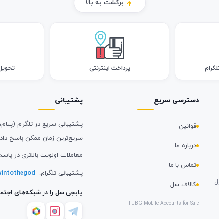
برگشت به بالا
لگرام
پرداخت اینترنتی
تحویل اک
دسترسی سریع
پشتیبانی
پشتیبانی سریع در تلگرام (پیام‌ه
قوانین
سریع‌ترین زمان ممکن پاسخ داد
درباره ما
معاملات اولویت بالاتری در پاسخ
تماس با ما
پشتیبانی تلگرام:
intothegod
ل
کالاف سل
پابجی سل را در شبکه‌های اجتما
PUBG Mobile Accounts for Sale