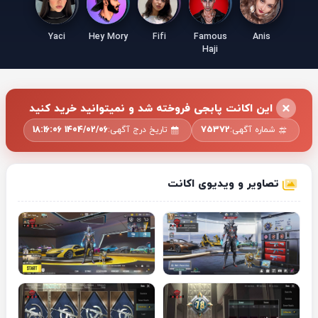
Yaci
Hey Mory
Fifi
Famous
Anis
Haji
این اکانت پابجی فروخته شد و نمیتوانید خرید کنید
شماره آگهی:
75372
تاریخ درج آگهی:
1404/02/06 18:16:06
تصاویر و ویدیوی اکانت