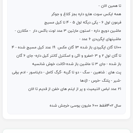
ماشین دویج داره - استون مارتین 3 عدد لوت باکس دار  - مکلارن - 
100تا گان اپگیردی باز شده 13 گان مکس  19 عدد کیل مسیج شده - 4 
تا گان لول 2 و 3 -امفرو و اکی و اسکترل کانتر کیل داره- جای 6 گان 
پت های : شاهین - سگ - دو تا گربه -گرگ کامل - دایناسور - ادم برفی 
سال 1402فقط 600 ملیون یوسی خرجش شده