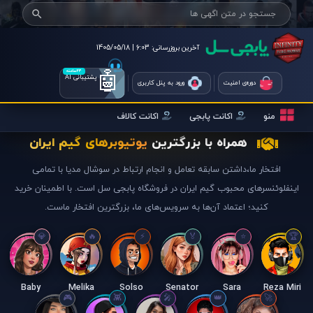
آخرین بروزرسانی:
6:03 | 1405/05/18
🤖
۲۴ساعته
پشتیبانی AI
دوره‌ی امنیت
ورود به پنل کاربری
منو
اکانت پابجی
اکانت کالاف
همراه با بزرگترین
یوتیوبرهای گیم ایران
افتخار ما،داشتن سابقه تعامل و انجام ارتباط در سوشال مدیا با تمامی
اینفلوئنسرهای محبوب گیم ایران در فروشگاه پابجی سل است. با اطمینان خرید
کنید؛ اعتماد آن‌ها به سرویس‌های ما، بزرگترین افتخار ماست.
Baby
Melika
Solso
Senator
Sara
Reza Miri