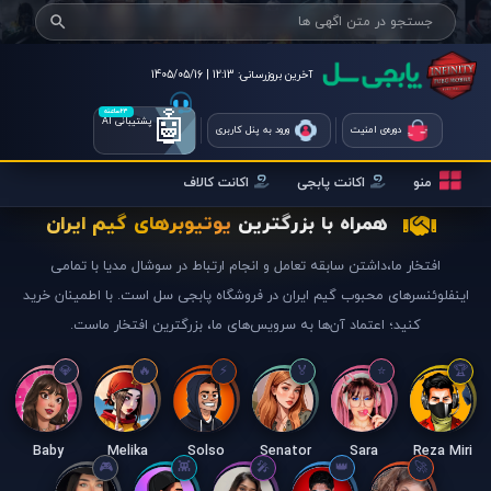
آخرین بروزرسانی:
12:13 | 1405/05/16
🤖
۲۴ساعته
پشتیبانی AI
دوره‌ی امنیت
ورود به پنل کاربری
منو
اکانت پابجی
اکانت کالاف
همراه با بزرگترین
یوتیوبرهای گیم ایران
افتخار ما،داشتن سابقه تعامل و انجام ارتباط در سوشال مدیا با تمامی
اینفلوئنسرهای محبوب گیم ایران در فروشگاه پابجی سل است. با اطمینان خرید
کنید؛ اعتماد آن‌ها به سرویس‌های ما، بزرگترین افتخار ماست.
Baby
Melika
Solso
Senator
Sara
Reza Miri