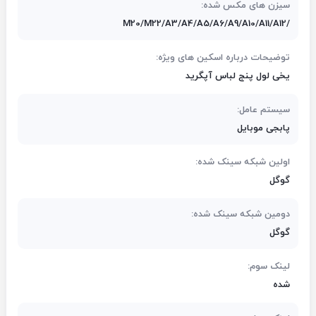
سیزن های مکس شده:
M20/M22/A3/A4/A5/A6/A9/A10/A11/A12/
توضیحات درباره اسکین های ویژه:
یخی لول پنج لباس آپگرید
سیستم عامل:
پابجی موبایل
اولین شبکه سینک شده:
گوگل
دومین شبکه سینک شده:
گوگل
لینک سوم:
شده