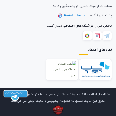
معاملات اولویت بالاتری در پاسخگویی دارند
پشتیبانی تلگرام:
@wintothegod
پابجی سل را در شبکه‌های اجتماعی دنبال کنید:
نمادهای اعتماد
استفاده از اطلاعات اکانت فروشگاه اینترنتی پابجی سل با ذکر منبع بلامانع است. کلیه
حقوق این سایت متعلق به مجموعه اینفینیتی و سایت پابجی سل می‌باشد.