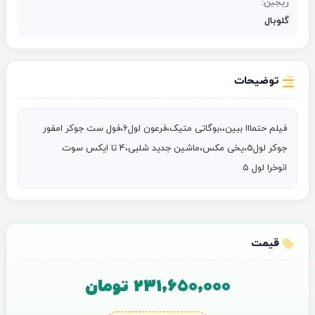
ریجین:
گلوبال
توضیحات
فیلم حتمااا ببین،،بوگاتی متیک،فرعون لول6،فول ست جوکر امفور 
انوخرا لول 5
قیمت
231,650,000 تومان