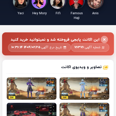
Yaci
Hey Mory
Fifi
Famous
Anis
Haji
این اکانت پابجی فروخته شد و نمیتوانید خرید کنید
شماره آگهی:
76376
تاریخ درج آگهی:
1404/02/25 10:36:14
تصاویر و ویدیوی اکانت