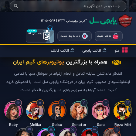
آخرین بروزرسانی:
17:47 | 1405/05/16
🤖
۲۴ساعته
پشتیبانی AI
دوره‌ی امنیت
ورود به پنل کاربری
منو
اکانت پابجی
اکانت کالاف
همراه با بزرگترین
یوتیوبرهای گیم ایران
افتخار ما،داشتن سابقه تعامل و انجام ارتباط در سوشال مدیا با تمامی
اینفلوئنسرهای محبوب گیم ایران در فروشگاه پابجی سل است. با اطمینان خرید
کنید؛ اعتماد آن‌ها به سرویس‌های ما، بزرگترین افتخار ماست.
Baby
Melika
Solso
Senator
Sara
Reza Miri