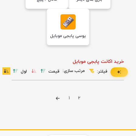
یوسی پابجی موبایل
خرید اکانت پابجی موبایل
مرتب سازی:
فیلتر:
قیمت
لول
1
2