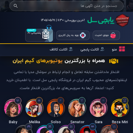
آخرین بروزرسانی:
11:30 | 1405/05/19
🤖
۲۴ساعته
پشتیبانی AI
دوره‌ی امنیت
ورود به پنل کاربری
منو
اکانت پابجی
اکانت کالاف
همراه با بزرگترین
یوتیوبرهای گیم ایران
افتخار ما،داشتن سابقه تعامل و انجام ارتباط در سوشال مدیا با تمامی
اینفلوئنسرهای محبوب گیم ایران در فروشگاه پابجی سل است. با اطمینان خرید
کنید؛ اعتماد آن‌ها به سرویس‌های ما، بزرگترین افتخار ماست.
Baby
Melika
Solso
Senator
Sara
Reza Miri