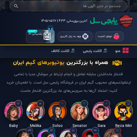
آخرین بروزرسانی:
4:33 | 1405/05/17
🤖
۲۴ساعته
پشتیبانی AI
دوره‌ی امنیت
ورود به پنل کاربری
منو
اکانت پابجی
اکانت کالاف
همراه با بزرگترین
یوتیوبرهای گیم ایران
افتخار ما،داشتن سابقه تعامل و انجام ارتباط در سوشال مدیا با تمامی
اینفلوئنسرهای محبوب گیم ایران در فروشگاه پابجی سل است. با اطمینان خرید
کنید؛ اعتماد آن‌ها به سرویس‌های ما، بزرگترین افتخار ماست.
Baby
Melika
Solso
Senator
Sara
Reza Miri