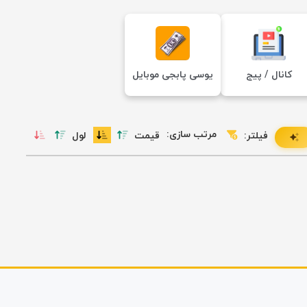
کانال / پیج
یوسی پابجی موبایل
مرتب سازی:
فیلتر:
قیمت
لول