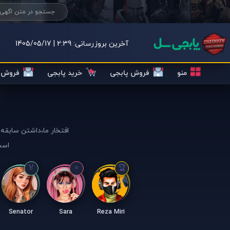
آخرین بروزرسانی:
2:39 | 1405/05/17
منو
فروش پابجی
خرید پابجی
فروش ک
افتخار ما،داشتن سابقه 
است
Senator
Sara
Reza Miri