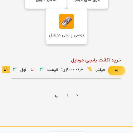
یوسی پابجی موبایل
خرید اکانت پابجی موبایل
مرتب سازی:
فیلتر:
قیمت
لول
1
2