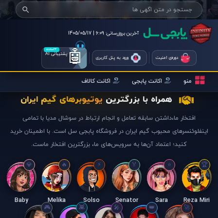
آخرین بروزرسانی:
6:09 | 1405/05/17
🤖
۲۴ساعته
پشتیبانی AI
دوره‌ی امنیت
ورود به پنل کاربری
منو
اکانت پابجی
اکانت کالاف
همراه با بزرگترین
یوتیوبرهای گیم ایران
افتخار ما،داشتن سابقه تعامل و انجام ارتباط در سوشال مدیا با تمامی
اینفلوئنسرهای محبوب گیم ایران در فروشگاه پابجی سل است. با اطمینان خرید
کنید؛ اعتماد آن‌ها به سرویس‌های ما، بزرگترین افتخار ماست.
Baby
Melika
Solso
Senator
Sara
Reza Miri