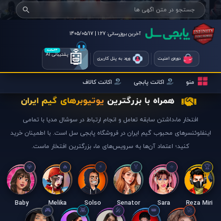
آخرین بروزرسانی:
1:27 | 1405/05/17
🤖
۲۴ساعته
پشتیبانی AI
دوره‌ی امنیت
ورود به پنل کاربری
منو
اکانت پابجی
اکانت کالاف
همراه با بزرگترین
یوتیوبرهای گیم ایران
افتخار ما،داشتن سابقه تعامل و انجام ارتباط در سوشال مدیا با تمامی
اینفلوئنسرهای محبوب گیم ایران در فروشگاه پابجی سل است. با اطمینان خرید
کنید؛ اعتماد آن‌ها به سرویس‌های ما، بزرگترین افتخار ماست.
Baby
Melika
Solso
Senator
Sara
Reza Miri