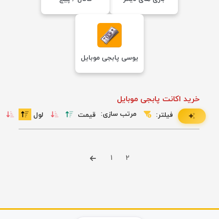
یوسی پابجی موبایل
خرید اکانت پابجی موبایل
مرتب سازی:
فیلتر:
قیمت
لول
1
2